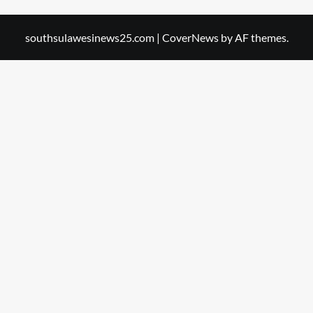
southsulawesinews25.com
|
CoverNews
by AF themes.