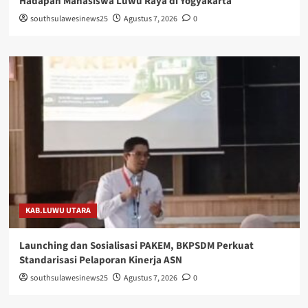
Hadapan Mahasiswa Luwu Raya di Yogyakarta
southsulawesinews25
Agustus 7, 2026
0
KAB.LUWU UTARA
Launching dan Sosialisasi PAKEM, BKPSDM Perkuat
Standarisasi Pelaporan Kinerja ASN
southsulawesinews25
Agustus 7, 2026
0