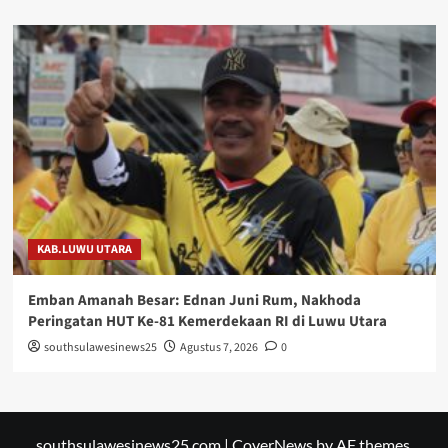
KAB.LUWU UTARA
Emban Amanah Besar: Ednan Juni Rum, Nakhoda
Peringatan HUT Ke-81 Kemerdekaan RI di Luwu Utara
southsulawesinews25
Agustus 7, 2026
0
southsulawesinews25.com
|
CoverNews
by AF themes.