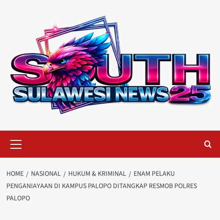
Skip
to
content
Primary
Menu
HOME
NASIONAL
HUKUM & KRIMINAL
ENAM PELAKU
PENGANIAYAAN DI KAMPUS PALOPO DITANGKAP RESMOB POLRES
PALOPO