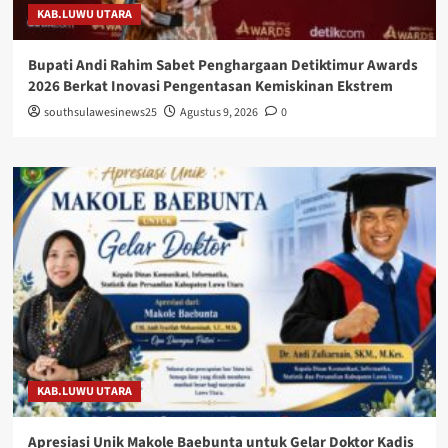
KAB.LUWU UTARA
Bupati Andi Rahim Sabet Penghargaan Detiktimur Awards
2026 Berkat Inovasi Pengentasan Kemiskinan Ekstrem
southsulawesinews25
Agustus 9, 2026
0
KAB.LUWU UTARA
Apresiasi Unik Makole Baebunta untuk Gelar Doktor Kadis