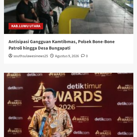
KAB.LUWU UTARA
Antisipasi Gangguan Kamtibmas, Polsek Bone-Bone
Patroli hingga Desa Bungapati
southsulawesinews25
Agustus 9, 2026
0