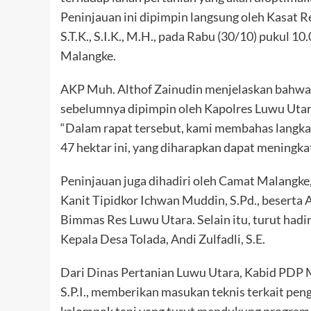
Peninjauan ini dipimpin langsung oleh Kasat 
S.T.K., S.I.K., M.H., pada Rabu (30/10) pukul
Malangke.
AKP Muh. Althof Zainudin menjelaskan bahwa p
sebelumnya dipimpin oleh Kapolres Luwu Utar
“Dalam rapat tersebut, kami membahas langkah
47 hektar ini, yang diharapkan dapat meningka
Peninjauan juga dihadiri oleh Camat Malangke, 
Kanit Tipidkor Ichwan Muddin, S.Pd., beserta
Bimmas Res Luwu Utara. Selain itu, turut had
Kepala Desa Tolada, Andi Zulfadli, S.E.
Dari Dinas Pertanian Luwu Utara, Kabid PDP M
S.P.I., memberikan masukan teknis terkait pen
kelompok tani yang turut mendukung program 