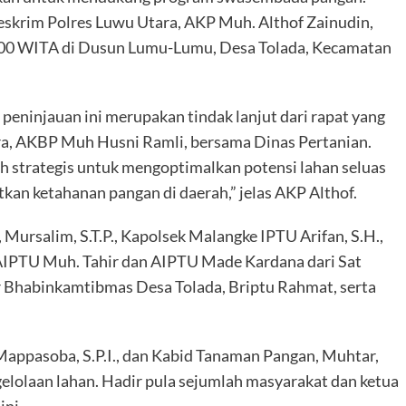
Reskrim Polres Luwu Utara, AKP Muh. Althof Zainudin,
 10.00 WITA di Dusun Lumu-Lumu, Desa Tolada, Kecamatan
eninjauan ini merupakan tindak lanjut dari rapat yang
a, AKBP Muh Husni Ramli, bersama Dinas Pertanian.
 strategis untuk mengoptimalkan potensi lahan seluas
tkan ketahanan pangan di daerah,” jelas AKP Althof.
Mursalim, S.T.P., Kapolsek Malangke IPTU Arifan, S.H.,
 AIPTU Muh. Tahir dan AIPTU Made Kardana dari Sat
ir Bhabinkamtibmas Desa Tolada, Briptu Rahmat, serta
appasoba, S.P.I., dan Kabid Tanaman Pangan, Muhtar,
gelolaan lahan. Hadir pula sejumlah masyarakat dan ketua
ini.