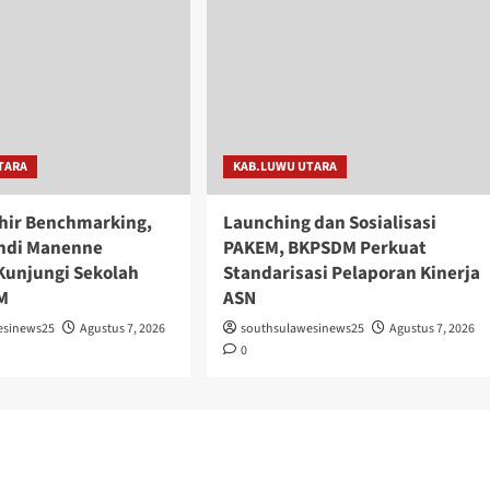
TARA
KAB.LUWU UTARA
khir Benchmarking,
Launching dan Sosialisasi
ndi Manenne
PAKEM, BKPSDM Perkuat
Kunjungi Sekolah
Standarisasi Pelaporan Kinerja
M
ASN
esinews25
Agustus 7, 2026
southsulawesinews25
Agustus 7, 2026
0