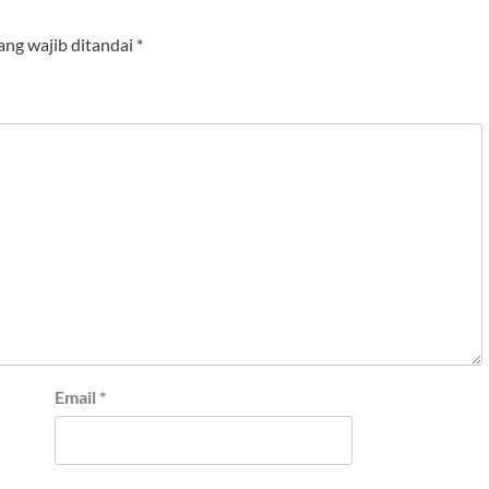
ang wajib ditandai
*
Email
*