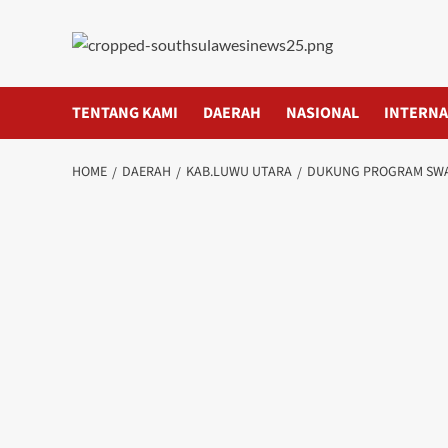
Skip
to
content
TENTANG KAMI
DAERAH
NASIONAL
INTERNA
HOME
DAERAH
KAB.LUWU UTARA
DUKUNG PROGRAM SWAS