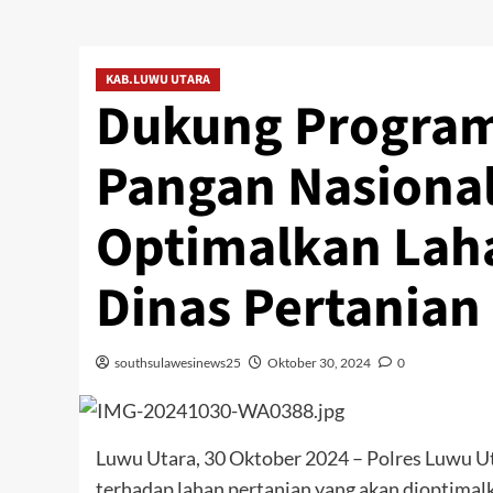
KAB.LUWU UTARA
Dukung Progra
Pangan Nasional
Optimalkan Lah
Dinas Pertanian
southsulawesinews25
Oktober 30, 2024
0
Luwu Utara, 30 Oktober 2024 – Polres Luwu 
terhadap lahan pertanian yang akan dioptim