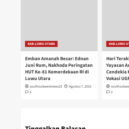
KAB.LUWU UTARA
KAB.LUWU U
Emban Amanah Besar: Ednan
Hari Tera
Juni Rum, Nakhoda Peringatan
Yayasan A
HUT Ke-81 Kemerdekaan RI di
Cendekia 
Luwu Utara
Vokasi UG
southsulawesinews25
Agustus 7, 2026
southsulaw
0
0
Tinggalkan Balasan