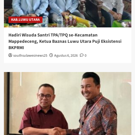
KAB.LUWU UTARA
Hadiri Wisuda Santri TPA/TPQ se-Kecamatan
Mappedeceng, Ketua Baznas Luwu Utara Puji Eksistensi
BKPRMI
southsulawesinews25
Agustus 6, 2026
0