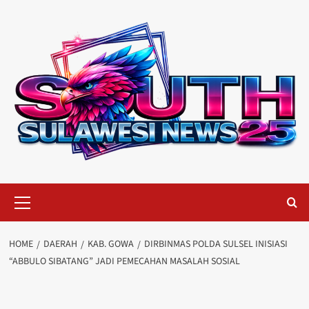
Skip
to
content
Primary
Menu
HOME
DAERAH
KAB. GOWA
DIRBINMAS POLDA SULSEL INISIASI
“ABBULO SIBATANG” JADI PEMECAHAN MASALAH SOSIAL