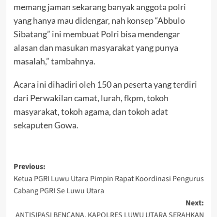
memang jaman sekarang banyak anggota polri
yang hanya mau didengar, nah konsep “Abbulo
Sibatang” ini membuat Polri bisa mendengar
alasan dan masukan masyarakat yang punya
masalah,” tambahnya.
Acara ini dihadiri oleh 150 an peserta yang terdiri
dari Perwakilan camat, lurah, fkpm, tokoh
masyarakat, tokoh agama, dan tokoh adat
sekaputen Gowa.
Post
Previous:
Ketua PGRI Luwu Utara Pimpin Rapat Koordinasi Pengurus
navigation
Cabang PGRI Se Luwu Utara
Next:
ANTISIPASI BENCANA, KAPOLRES LUWU UTARA SERAHKAN