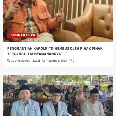
INFORMASI POLISI
PENGGANTIAN KAPOLRI”DIHEMBUS OLEH PIHAK PIHAK
TERGANGGU KENYAMANANNYA”
southsulawesinews25
Agustus 6, 2026
0