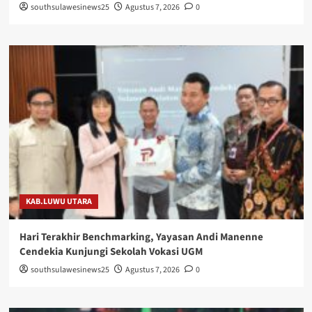
southsulawesinews25
Agustus 7, 2026
0
KAB.LUWU UTARA
Hari Terakhir Benchmarking, Yayasan Andi Manenne
Cendekia Kunjungi Sekolah Vokasi UGM
southsulawesinews25
Agustus 7, 2026
0