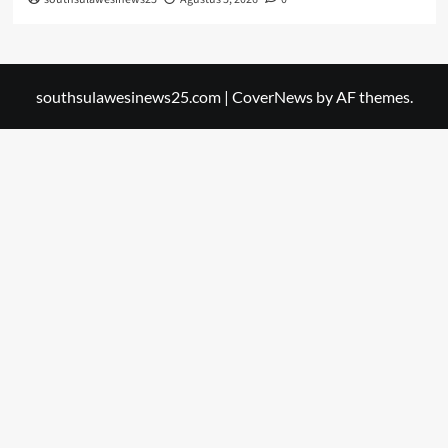
southsulawesinews25.com
|
CoverNews
by AF themes.