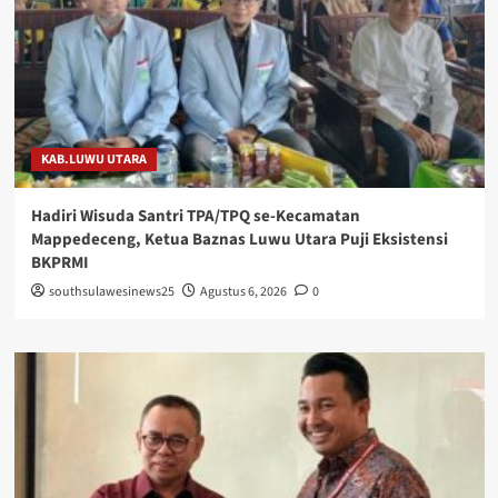
KAB.LUWU UTARA
Hadiri Wisuda Santri TPA/TPQ se-Kecamatan
Mappedeceng, Ketua Baznas Luwu Utara Puji Eksistensi
BKPRMI
southsulawesinews25
Agustus 6, 2026
0