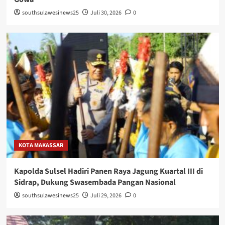
southsulawesinews25
Juli 30, 2026
0
KOTA MAKASSAR
Kapolda Sulsel Hadiri Panen Raya Jagung Kuartal III di
Sidrap, Dukung Swasembada Pangan Nasional
southsulawesinews25
Juli 29, 2026
0