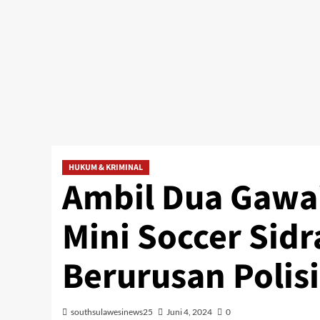
HUKUM & KRIMINAL
Ambil Dua Gawai
Mini Soccer Sid
Berurusan Polisi
southsulawesinews25
Juni 4, 2024
0