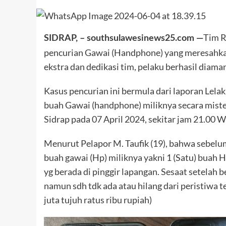
Tim R
SIDRAP, – southsulawesinews25.com —
pencurian Gawai (Handphone) yang meresahkan
ekstra dan dedikasi tim, pelaku berhasil diam
Kasus pencurian ini bermula dari laporan Lelaki
buah Gawai (handphone) miliknya secara mister
Sidrap pada 07 April 2024, sekitar jam 21.00 W
Menurut Pelapor M. Taufik (19), bahwa sebelu
buah gawai (Hp) miliknya yakni 1 (Satu) buah
yg berada di pinggir lapangan. Sesaat setelah 
namun sdh tdk ada atau hilang dari peristiwa t
juta tujuh ratus ribu rupiah)