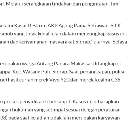
f. Melalui serangkaian tindakan dan pengintaian, tim
melalui Kasat Reskrim AKP Agung Rama Setiawan. S.I.K
Resmob yang tidak kenal lelah dalam mengungkap kasus ini.
an dan kenyamanan masyarakat Sidrap,” ujarnya. Selasa
g merupakan warga Antang Panara Makassar ditangkap di
ppa, Kec. Watang Pulu Sidrap. Saat penangkapan, polisi
e) hasil curian merek Vivo Y20 dan merek Realmi C35
m proses penyidikan lebih lanjut. Kasus ini diharapkan
 dengan hukuman yang setimpal sesuai dengan peraturan
38) pada saat kejadian tidak lain merupakan karyawan