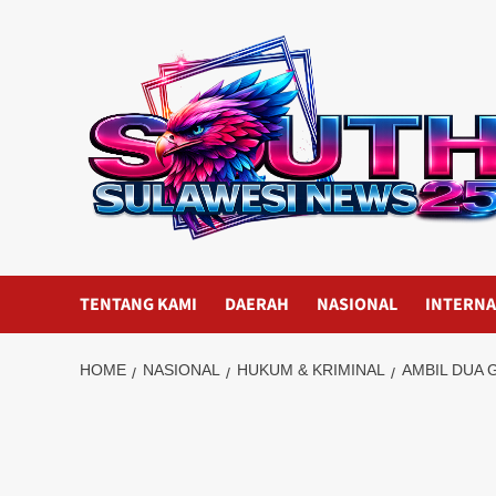
Skip
to
content
TENTANG KAMI
DAERAH
NASIONAL
INTERNA
HOME
NASIONAL
HUKUM & KRIMINAL
AMBIL DUA 