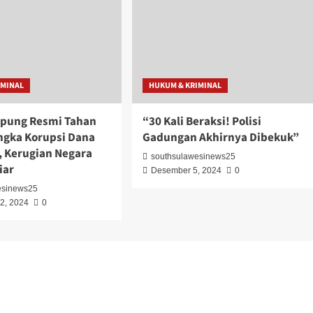
IMINAL
HUKUM & KRIMINAL
pung Resmi Tahan
“30 Kali Beraksi! Polisi
ngka Korupsi Dana
Gadungan Akhirnya Dibekuk”
 Kerugian Negara
southsulawesinews25
iar
Desember 5, 2024
0
esinews25
2, 2024
0